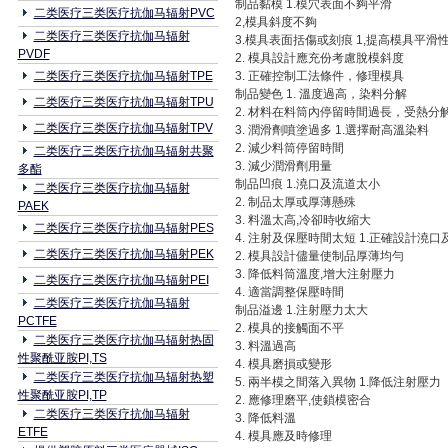
制品黏模 1.模穴表面不夠平滑
二类医疗三类医疗抗伽马辐射PVC
2,模具斜度不夠
二类医疗三类医疗抗伽马辐射
3.模具表面括傷或刻痕 1,提高模具平滑
PVDF
2. 模具設計應充份考慮脫模斜度
二类医疗三类医疗抗伽马辐射TPE
3. 正確控制工法條件，修理模具
制品變色 1. 溫度過高，染料分解
二类医疗三类医疗抗伽马辐射TPU
2. 材料在料筒內停留時間過長，受熱分
二类医疗三类医疗抗伽马辐射TPV
3. 潤滑劑噴塗過多 1.選擇耐高溫染料
2. 減少料筒停留時間
二类医疗三类医疗抗伽马辐射共聚
3. 減少潤滑劑用量
多酯
制品凹痕 1.澆口及流道太小
二类医疗三类医疗抗伽马辐射
2. 制品太厚或厚薄懸殊
PAEK
3. 料溫太高,冷卻時收縮大
二类医疗三类医疗抗伽马辐射PES
4. 注射及保壓時間太短 1.正確設計澆
二类医疗三类医疗抗伽马辐射PEK
2. 模具設計儘量使制品厚薄均勻
3. 降低料筒溫度,增大注射壓力
二类医疗三类医疗抗伽马辐射PEI
4. 適當調整保壓時間
二类医疗三类医疗抗伽马辐射
制品溢邊 1.注射壓力太大
PCTFE
2. 模具的接觸面不平
二类医疗三类医疗抗伽马辐射热固
3. 料溫過高
性聚酰亚胺PI,TS
4. 模具磨損或變形
二类医疗三类医疗抗伽马辐射热塑
5. 兩半模之間落入異物 1.降低注射壓力
性聚酰亚胺PI,TP
2. 應修理磨平,使鎖模密合
二类医疗三类医疗抗伽马辐射
3. 降低料溫
ETFE
4. 模具應及時修理