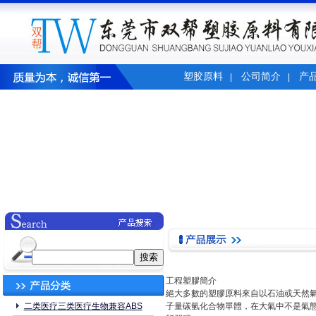
塑胶原料
公司简介
产
|
|
工程塑膠簡介
絕大多數的塑膠原料來自以石油或天然
二类医疗三类医疗生物兼容ABS
子量碳氫化合物單體，在大氣中不是氣