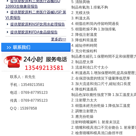
提供塑胶原料三类医疗器械ISO
5. 清除異物
10993生物兼容报告
制品有氣泡 1.排氣不夠
提供塑胶原料二类医疗器械USP 第
2. 充模太快
VI 类报告
3. 料溫太高
4. 樹脂在料筒內停留時間過長
提供塑胶原料NSF饮用水处理报告
5. 樹脂乾燥不夠 1.加強排氣
提供塑胶原料FDA食品级报告
2. 降低注射溫度
更多的>>
3. 降低料筒溫度
4. 縮短停料時間
5. 充分乾燥粒料
制品產生縮孔 1.保壓時間不足和保壓壓
2. 制品壁太厚
3. 流道和澆口尺寸太小
4. 料溫過高 1.增加保壓時間,提高保壓壓
联系人：肖先生
2. 在保證強度的情況下儘量降低壁厚
3. 加大流道和澆口尺寸,縮短澆口長度
手机：13549213581
4. 降低料溫過高
电话：0769-87795123
制品色深吹脆性強度下降 1.加工溫度太
2. 注射壓力太大
传真：0769-87795123
3. 樹脂未經充份乾燥 1.降低加工溫度
Q Q：15397858
2. 調整注射壓力
3. 應充份乾燥
注射時噴嘴漏料 1. 射座未頂足
2. 噴嘴和模具澆口不完全吻合 1. 射座
2. 檢查噴嘴和模具澆口曲徑半徑