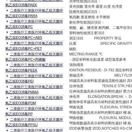
光學性能測試項目：
氧乙烷EO消毒PAEK
黃色指數 透光率 霧度 白度 光澤度
二类医疗三类医疗环氧乙烷灭菌环
阻燃性能測試項目：
氧乙烷EO消毒PARA
氧指數 垂直燃燒 水平燃燒
二类医疗三类医疗环氧乙烷灭菌环
耐化學性能測試項目：
氧乙烷EO消毒PC
耐酸、鹼、鹽溶液 耐丙酮、二氯甲烷等
二类医疗三类医疗环氧乙烷灭菌环
塑料物性檢測主要項目
氧乙烷EO消毒PC+ABS
測定項目 PROPERTY 單位 UN
二类医疗三类医疗环氧乙烷灭菌环
比重 SPECIFIC GRAVITY -
氧乙烷EO消毒PC+PET
融點
二类医疗三类医疗环氧乙烷灭菌环
MELTING RANGE ℃
氧乙烷EO消毒PC+丙烯酸
- 測定材料軟化點溫度 成型溫度參考
強熱殘渣
二类医疗三类医疗环氧乙烷灭菌环
IGNITION RESIDUE - D-792
氧乙烷EO消毒PEEK
熔融流率 MELT FLOW G/10
二类医疗三类医疗环氧乙烷灭菌环
MI越高表示材料黏度越低流動性越好 高
氧乙烷EO消毒PEI
拉伸強度 TENSILE STR,YIELD
二类医疗三类医疗环氧乙烷灭菌环
拉伸強度越高表示材料的剛性越好 壓力
氧乙烷EO消毒PMMA
伸長率 ELONGATION,BREAK ﹪
二类医疗三类医疗环氧乙烷灭菌环
斷裂伸長率越高表示材料的延展性越好 
氧乙烷EO消毒POM
彎曲強度 FLEXURAL STRENGT
二类医疗三类医疗环氧乙烷灭菌环
彎曲強度越高表示材料的剛性越好 樑.板
氧乙烷EO消毒PP
彎曲模數 FLEXURAL MODULUS
二类医疗三类医疗环氧乙烷灭菌环
彎曲模數越高表示材料的剛性越好 樑.板
氧乙烷EO消毒PPSU
IZOD衝擊強度 IZOD,NOTCHED KG
二类医疗三类医疗环氧乙烷灭菌环