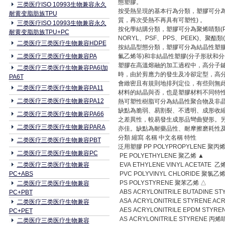
態塑膠。
三类医疗ISO 10993生物兼容永久
按受熱呈現的基本行為分類，塑膠可分為
耐黄变脂肪族TPU
質，再次受熱不再具有可塑性) 。
三类医疗ISO 10993生物兼容永久
按化學結購分類，塑膠可分為聚烯睛類(PE、
耐黄变脂肪族TPU+PC
NORYL、PSF、PPS、PEEK)、聚酯
二类医疗三类医疗生物兼容HDPE
按結晶型態分類，塑膠可分為結晶性塑膠(
二类医疗三类医疗生物兼容PA
氟乙烯等)和非結晶性塑膠(分子形狀和分
塑膠在高溫熔融的加工過程中，高分子鍵
二类医疗三类医疗生物兼容PA6I加
時，由於剪應力的發生及冷卻定型，高
PA6T
會緻密且有規則地排列定位，有些則無
二类医疗三类医疗生物兼容PA11
材料的結晶與否，也是塑膠材料不同特
二类医疗三类医疗生物兼容PA12
熱可塑性樹脂可分為結晶性聚合物及非
缺點為脆弱、易割裂、不透明、成形收
二类医疗三类医疗生物兼容PA66
之差異性，較易發生成形品彎曲變形。
二类医疗三类医疗生物兼容PARA
亦佳。缺點為耐藥品性、耐摩擦磨耗性
分類 縮寫 名稱 中文名稱 特性
二类医疗三类医疗生物兼容PBT
泛用塑膠 PP POLYPROPYLENE 聚丙烯
二类医疗三类医疗生物兼容PC
PE POLYETHYLENE 聚乙烯 ▲
二类医疗三类医疗生物兼容
EVA ETHYLENE VINYL ACETAT
PC+ABS
PVC POLYVINYL CHLORIDE 聚氯乙
PS POLYSTYRENE 聚苯乙烯 △
二类医疗三类医疗生物兼容
ABS ACRYLONITRILE BUTADINE
PC+PBT
ASA ACRYLONITRILE STYRENE 
二类医疗三类医疗生物兼容
AES ACRYLONITRILE EPDM ST
PC+PET
AS ACRYLONITRILE STYRENE 丙
二类医疗三类医疗生物兼容