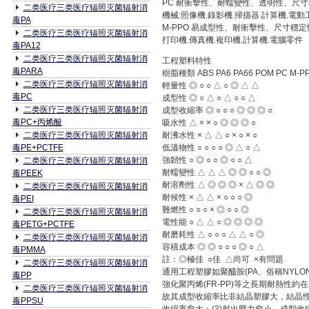
PC 耐衝擊性、耐蠕變性、透明性、尺寸
二类医疗三类医疗辐照灭菌辐射消
機械:照像機.錄影機.掃描器.計算機.電
毒PA
M-PPO 易成型性、耐衝擊性、尺寸穩
二类医疗三类医疗辐照灭菌辐射消
打印機.傳真機.複印機.計算機.電腦零件
毒PA12
二类医疗三类医疗辐照灭菌辐射消
工程塑料特性
毒PARA
樹脂種類 ABS PA6 PA66 POM PC M-PP
二类医疗三类医疗辐照灭菌辐射消
輕量性 ◎ ○ ○ △ ○ ◎ △ △
毒PC
成型性 ◎ ○ △ ○ △ ○ ○ △
二类医疗三类医疗辐照灭菌辐射消
成型收縮率 ◎ ○ ○ ○ ◎ ◎ ◎ ○
毒PC+丙烯酸
吸水性 △ × × ○ ◎ ◎ ◎ ○
二类医疗三类医疗辐照灭菌辐射消
耐沸水性 × △ △ ○ × ○ × ○
毒PE+PCTFE
低溫物性 ○ ○ ○ ○ ◎ △ ○ △
強韌性 ○ ◎ ○ ○ ◎ ○ ○ △
二类医疗三类医疗辐照灭菌辐射消
耐蠕變性 △ △ △ ◎ ◎ ○ ○ ◎
毒PEEK
耐溶劑性 △ ◎ ◎ ◎ × △ ◎ ◎
二类医疗三类医疗辐照灭菌辐射消
耐候性 × △ △ × ○ ○ ○ ◎
毒PEI
難燃性 ○ ○ ○ × ◎ ○ ○ ◎
二类医疗三类医疗辐照灭菌辐射消
電性能 ○ △ △ ○ ◎ ◎ ◎ ◎
毒PETG+PCTFE
耐磨耗性 △ ○ ○ ○ △ △ ○ ◎
二类医疗三类医疗辐照灭菌辐射消
容積成本 ◎ ◎ ○ ○ ○ ◎ ○ △
毒PMMA
註：◎極佳 ○佳 △尚可 ×有問題
二类医疗三类医疗辐照灭菌辐射消
通用工程塑膠如聚醯胺(PA、俗稱NYLON)
毒PP
強化聚丙烯(FR-PP)等之長期耐熱性
二类医疗三类医疗辐照灭菌辐射消
故其成型收縮率比非結晶塑膠大，結晶性
毒PPSU