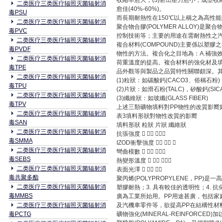
收縮率愈大；(3)射出壓力愈小，成型
二类医疗三类医疗辐照灭菌辐射消
愈佳(40%-60%)。
毒PSU
而長期耐熱性在150℃以上稱之為高性能工
二类医疗三类医疗辐照灭菌辐射消
聚合物合膠(POLYMER ALLOY
毒PVC
控制技術等；主要的用途在需耐熱性之汽車零
二类医疗三类医疗辐照灭菌辐射消
複合材料(COMPOUND)主要係以
毒PVDF
物性的方法。複合化之目地為：A.補強效果
二类医疗三类医疗辐照灭菌辐射消
荷重溫度的提高。複合材料的強化材及
毒TPE
品外觀等與製品之品質特性關聯頗深。
二类医疗三类医疗辐照灭菌辐射消
(1)粒狀：如碳酸鈣(CACO3、俗稱石粉)，
毒TPU
(2)片狀：如滑石粉(TALC)，矽酸鈣(SICA
二类医疗三类医疗辐照灭菌辐射消
(3)纖維狀：如玻纖(GLASS FIBER)
毒TPV
上述三類礦物填料對PP物性的改質影嚮
二类医疗三类医疗辐照灭菌辐射消
表3填料形狀對物性改質的影嚮
毒SAN
填料形狀 粒狀 片狀 纖維狀
二类医疗三类医疗辐照灭菌辐射消
抗張強度   
毒SMMA
IZOD衝擊強度   
二类医疗三类医疗辐照灭菌辐射消
彎曲模數   
毒SEBS
熱變形溫度   
二类医疗三类医疗辐照灭菌辐射消
表面光澤   
毒共聚多酯
聚丙烯(POLYPROPYLENE，PP)
二类医疗三类医疗辐照灭菌辐射消
塑膠耐熱；3. 具有較佳的透明性；4.
毒MMBS
廣為工業所始用。PP用途甚廣，包括
二类医疗三类医疗辐照灭菌辐射消
及汽機車零件等，欲提高PP在結構性材
毒PCTG
礦物強化(MINERAL-REINFOR