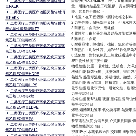
聚醯胺(POLYAMIDE，PA)，又稱耐隆(
二类医疗三类医疗辐照灭菌辐射消
量、耐隆為結晶型工程塑膠，具自潤滑
毒PAEK
能、其具體性能如下：
二类医疗三类医疗辐照灭菌辐射消
1.比重：在工程塑膠中屬於較輕之材料
毒PEKK
2.力學性能：耐衝擊性良好、但吸水性
二类医疗三类医疗辐照灭菌辐射消
3.耐磨性：自潤滑、磨耗低
毒热塑性聚酯聚酯TP
4.電性能：由於受水份及結晶度影嚮適
二类医疗三类医疗环氧乙烷灭菌环
5.難燃性：自熄
氧乙烷EO消毒ABS
6.耐藥品性：除強酸、強鹼、氯化鋅等
二类医疗三类医疗环氧乙烷灭菌环
7.耐熱性：耐熱性高、如PA66軟化點為26
氧乙烷EO消毒CAP
8.透氣性：對於氧氣及二氧化碳透過率
二类医疗三类医疗环氧乙烷灭菌环
塑料物性檢測主要性能
氧乙烷EO消毒COC
物理性能 比重、吸水性、透明度、光澤
二类医疗三类医疗环氧乙烷灭菌环
機械性能 抗張強度、抗壓強度、彎曲強
氧乙烷EO消毒HDPE
熱性能 熱變形溫度、熔融指數、融點、
二类医疗三类医疗环氧乙烷灭菌环
電氣性能 表面電阻、體積電阻、耐電壓
氧乙烷EO消毒HIPS
化學性能 耐化學品性、耐老化性、耐候
二类医疗三类医疗环氧乙烷灭菌环
力學測試項目：
氧乙烷EO消毒k胶
拉伸性能 衝擊強度 硬度 壓縮性能 彎曲
二类医疗三类医疗环氧乙烷灭菌环
熱學測試項目：
氧乙烷EO消毒LDPE
熔點 熔體流動速率 氧化誘導期 熱變形
二类医疗三类医疗环氧乙烷灭菌环
電學測試項目：
氧乙烷EO消毒PA
擊穿電壓強度 介電常數 介質損耗因數 
二类医疗三类医疗环氧乙烷灭菌环
物理性能測試項目：
氧乙烷EO消毒PA12
密度 吸水 水蒸氣透過性 交聯度 衝擊脆
二类医疗三类医疗环氧乙烷灭菌环