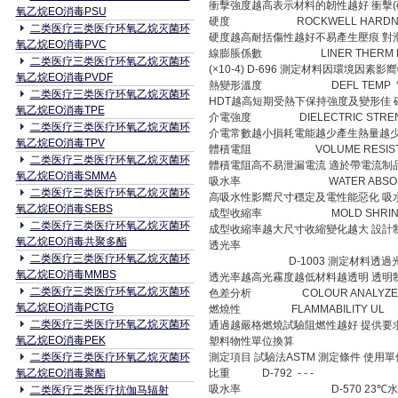
衝擊強度越高表示材料的韌性越好 衝擊(
氧乙烷EO消毒PSU
硬度 ROCKWELL HARDNESS
二类医疗三类医疗环氧乙烷灭菌环
硬度越高耐括傷性越好不易產生壓痕 對
氧乙烷EO消毒PVC
線膨脹係數 LINER THERM EXP
二类医疗三类医疗环氧乙烷灭菌环
(×10-4) D-696 測定材料因環境因
氧乙烷EO消毒PVDF
熱變形溫度 DEFL TEMP ℃ 4.6
二类医疗三类医疗环氧乙烷灭菌环
HDT越高短期受熱下保持強度及變形佳
氧乙烷EO消毒TPE
介電強度 DIELECTRIC STRENG
二类医疗三类医疗环氧乙烷灭菌环
介電常數越小損耗電能越少產生熱量越少
氧乙烷EO消毒TPV
體積電阻 VOLUME RESISTIVI
二类医疗三类医疗环氧乙烷灭菌环
體積電阻高不易泄漏電流 適於帶電流制
氧乙烷EO消毒SMMA
吸水率 WATER ABSORPT
二类医疗三类医疗环氧乙烷灭菌环
高吸水性影嚮尺寸穩定及電性能惡化 吸
氧乙烷EO消毒SEBS
成型收縮率 MOLD SHRINK
二类医疗三类医疗环氧乙烷灭菌环
成型收縮率越大尺寸收縮變化越大 設計
氧乙烷EO消毒共聚多酯
透光率
二类医疗三类医疗环氧乙烷灭菌环
D-1003 測定材料透過光
氧乙烷EO消毒MMBS
透光率越高光霧度越低材料越透明 透明
二类医疗三类医疗环氧乙烷灭菌环
色差分析 COLOUR ANALYZ
氧乙烷EO消毒PCTG
燃燒性 FLAMMABILITY UL 
二类医疗三类医疗环氧乙烷灭菌环
通過越嚴格燃燒試驗阻燃性越好 提供要
氧乙烷EO消毒PEK
塑料物性單位換算
二类医疗三类医疗环氧乙烷灭菌环
測定項目 試驗法ASTM 測定條件 使用單
氧乙烷EO消毒聚酯
比重 D-792 - - -
吸水率 D-570 23℃水中×24
二类医疗三类医疗抗伽马辐射