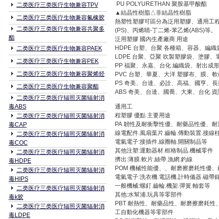
PU POLYURETHAN 聚胺基甲酸酯
二类医疗三类医疗生物兼容TPV
▲結晶性樹脂△非結晶性樹脂
二类医疗三类医疗生物兼容氟橡胶
熱塑性塑膠可區分為泛用塑膠、通用工程塑
二类医疗三类医疗生物兼容共聚多
(PS)、丙烯睛-丁二烯-苯乙烯(ABS)等。
酯
泛用塑膠 國內生產廠商 用途
HDPE 台塑、台聚 各種箱、容器、編
二类医疗三类医疗生物兼容PAEK
LDPE 台聚、亞聚 吹製塑膠袋、塗膠
二类医疗三类医疗生物兼容PEK
PP 福聚、永嘉、台化 編織袋、射出
二类医疗三类医疗生物兼容聚烯烃
PVC 台塑、華夏、大洋 塑膠布、膜
PS 奇美、台達、必詮、高福、國亨、
二类医疗三类医疗生物兼容聚酯
ABS 奇美、台達、國喬、大東、台化
二类医疗三类医疗辐照灭菌辐射消
毒ABS
通用工
程塑膠 優點 主要用途
二类医疗三类医疗辐照灭菌辐射消
PA 韌性及耐衝擊性優、耐藥品性優、
毒CAP
線電配件.風扇葉片.齒輪.傳動裝置.接線
二类医疗三类医疗辐照灭菌辐射消
電氣電子:接插件.線圈軸.開關制品等
毒COC
其他注塑:運動器材.框格制品.機械零件
二类医疗三类医疗辐照灭菌辐射消
擠出:薄膜.軟片.絲帶.漁網.釣線
毒HDPE
POM 機械性能優、、耐磨擦磨耗性優
二类医疗三类医疗辐照灭菌辐射消
電氣電子:洗衣機.電話機.計時儀器.磁帶
毒HIPS
一般機械:螺釘.齒輪.機架.彈簧.軸套等
二类医疗三类医疗辐照灭菌辐射消
其他:水幫浦.玩具等零部件
毒k胶
PBT 耐熱性、耐藥品性、耐磨擦磨耗
二类医疗三类医疗辐照灭菌辐射消
工自動化機器等零部件
毒LDPE