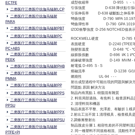
成型收縮率 D-955 ﹪ - 
ECTFE
引張強度 D-638 降伏點引張破斷強度 
二类医疗三类医疗抗伽马辐射LCP
引張伸長率 D-638 破斷點之伸長率 ﹪
二类医疗三类医疗抗伽马辐射
彎曲強度 D-790 MPA 10.1972
PARA
彎曲彈性率 D-790 GPA 10197.
二类医疗三类医疗抗伽马辐射PBT
IZOD衝擊強度 D-256 NOTCHED值表示 J/
二类医疗三类医疗抗伽马辐射PC
ROCKWELL硬度 D-785 R,M-S
二类医疗三类医疗抗伽马辐射
表面硬度 D-2240 (TPEE等場合) 
PC+ABS
熱變形溫度 D-648 ℃ - 
二类医疗三类医疗抗伽马辐射
線膨脹係數 D-696 I/K 1 I/
PEEK
絕緣破壞強度 D-149 MV/M - K
耐電弧 D-495 S - S
二类医疗三类医疗抗伽马辐射PHB
熔融流率 D-1238 G/10MIN
二类医疗三类医疗抗伽马辐射
燃燒性 UL-94 - - -
PMMA
射出成型過程中可能出現的問題與解決
二类医疗三类医疗抗伽马辐射PP
問題點 原因 解決方法
制品內有黑點 1. 樹脂混有雜質
二类医疗三类医疗抗伽马辐射PPS
2. 料筒局部過熱、有焦料 1. 檢查原料品
二类医疗三类医疗抗伽马辐射
2. 清理料筒和機器
PPSU
制品表面不平整、光澤差、有皺折 1.模
二类医疗三类医疗抗伽马辐射PPX
2.射出工法不當 1.清理模具，檢查模具
二类医疗三类医疗抗伽马辐射PSU
2.調條漸整射出
制品脫皮分層 1. 相容性差的不同塑料混
二类医疗三类医疗抗伽马辐射
2. 同一種塑料不同規格相混、流動性
PTFE+PI