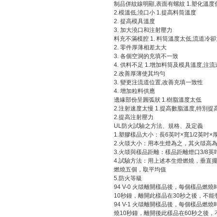
制品併紋線明顯,表面有螺紋 1.塑化溫度
2.模溫低,澆口小 1.提高料筒溫度
2. 提高模具溫度
3. 加大澆口和注射壓力
料充不滿模腔 1. 料筒溫度太低,流道冷
2. 零件厚薄相差太大
3. 各個空洞的充填不一致
4. 供料不足 1.增加料筒及模具溫度,注
2.改善厚薄使其均勻
3. 變更注流道位置,改善充填一致性
4. 增加粒料供應
邊緣部份呈圓弧狀 1.樹脂溫度太低
2.注射速度太慢 1.提高數脂溫度,特別
2.提高注射壓力
UL防火試驗之方法、規格、及定義
1.塑膠樣品大小：長6英吋×寬1/2英吋×厚1/4
2.火燄大小：用本生燈為之，其火燄高為
3.火燄與樣品距離：樣品距離燈口3/8英
4.試驗方法：用上述本生燈燃燒，垂直
燃燒五個，取平均值
5.防火等級
94 V-0 火燄離開樣品後，每個樣品
10秒鐘，離開此樣品在30秒之後，不能
94 V-1 火燄離開樣品後，每個樣品
燒10秒鐘，離開後此樣品在60秒之後，